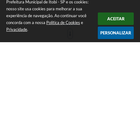
Prefeitura Municipal de Itobi - SP e os cookies:
nosso site usa cookies para melhorar a sua
experiência de navegação. Ao continuar você
ACEITAR
concorda com a nossa
Política de Cookies
e
Veja mais
Privacidade
.
PERSONALIZAR